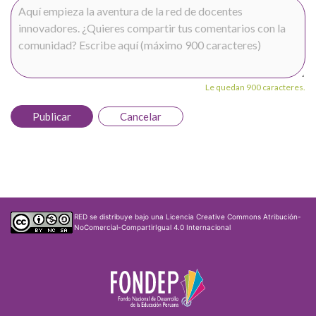
Le quedan 900 caracteres.
Publicar
Cancelar
RED
se distribuye bajo una
Licencia Creative Commons Atribución-
NoComercial-CompartirIgual 4.0 Internacional