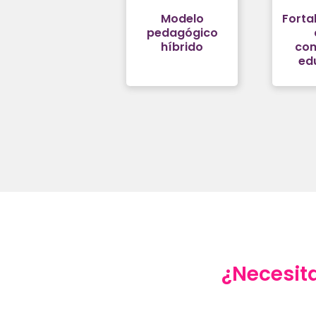
Modelo
Forta
pedagógico
híbrido
co
ed
¿Necesita