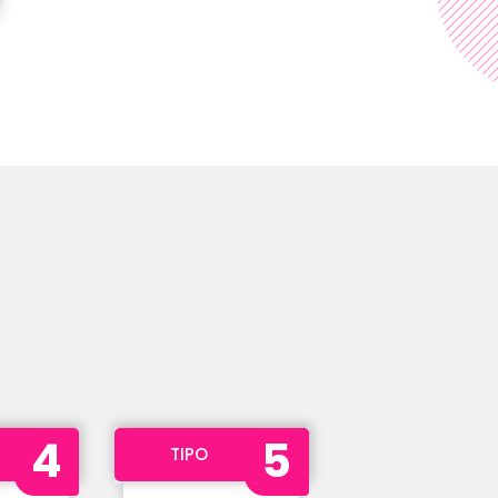
4
5
TIPO