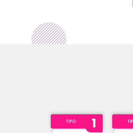
1
TIPO
TI