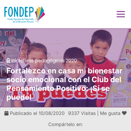
Iniciativas pedagógicas 2020
Fortalezco en casa mi bienestar
socio emocional con el Club del
Pensamiento Positivo: ¡Sí se
puede!
Publicado el 10/08/2020
9337 Visitas |
Me gusta
Compártelo en: