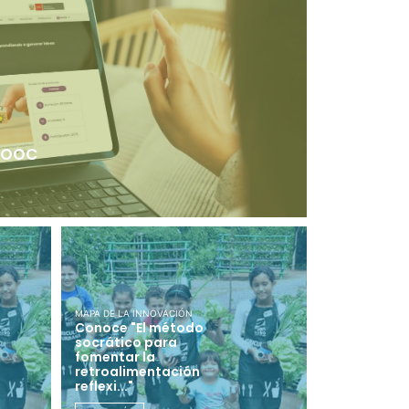
 MOOC
MAPA DE LA INNOVACIÓN
Conoce "El método
socrático para
fomentar la
retroalimentación
reflexi..."