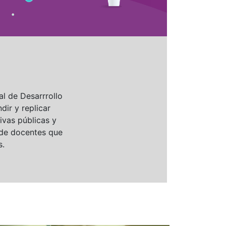
l de Desarrrollo
dir y replicar
ivas públicas y
 de docentes que
s.