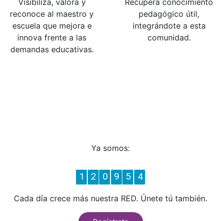
Visibiliza, valora y
Recupera conocimiento
reconoce al maestro y
pedagógico útil,
escuela que mejora e
integrándote a esta
innova frente a las
comunidad.
demandas educativas.
Ya somos:
1
2
0
9
5
4
Cada día crece más nuestra RED. Únete tú también.