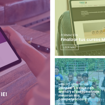
FORMACIÓN
Finalizar tus cursos
LEER MÁS
MAPA DE LA INNOVACIÓN
Conoce "La caja con
arena y el cortometraje
IE!
mejoran mis
competencias c..."